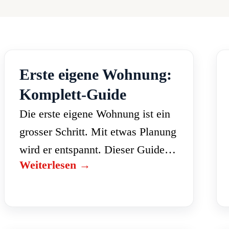
Erste eigene Wohnung:
Komplett-Guide
Die erste eigene Wohnung ist ein
grosser Schritt. Mit etwas Planung
wird er entspannt. Dieser Guide
Weiterlesen →
führt Sie vom Budget über die
Wohnungssuche bis zum Einzug.
Budget realistisch planen Als…