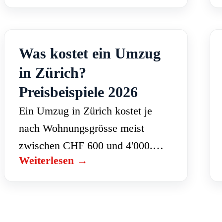
riskiert eine Mahnung oder Busse.
Diese Checkliste…
Was kostet ein Umzug
in Zürich?
Preisbeispiele 2026
Ein Umzug in Zürich kostet je
nach Wohnungsgrösse meist
zwischen CHF 600 und 4'000.
Weiterlesen →
Den genauen Preis bestimmen das
Volumen, die Distanz, das
Stockwerk und Zusatzleistungen
wie Endreinigung oder Möbellift.