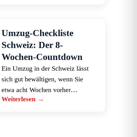
Sauberkeit, reinigt die Firma
kostenlos nach, bis die Wohnung
abgenommen wird. So tragen Sie
Umzug-Checkliste
kein Risiko für das…
Schweiz: Der 8-
Wochen-Countdown
Ein Umzug in der Schweiz lässt
sich gut bewältigen, wenn Sie
etwa acht Wochen vorher
Weiterlesen →
anfangen. Diese Checkliste führt
Sie Woche für Woche durch alles
Wichtige: von der Kündigung
der…