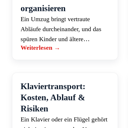
organisieren
Ein Umzug bringt vertraute
Abläufe durcheinander, und das
spüren Kinder und ältere
Weiterlesen →
Menschen besonders stark. Mit
etwas Vorbereitung wird der Tag
für alle ruhiger. Diese Tipps helfen
vor, während und…
Klaviertransport:
Kosten, Ablauf &
Risiken
Ein Klavier oder ein Flügel gehört