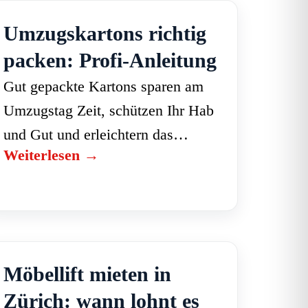
Sperrgut?…
Umzugskartons richtig
packen: Profi-Anleitung
Gut gepackte Kartons sparen am
Umzugstag Zeit, schützen Ihr Hab
und Gut und erleichtern das
Weiterlesen →
Auspacken. Die Faustregel:
schwer nach unten, leicht nach
oben, jeden Karton beschriften. So
gehen Sie…
Möbellift mieten in
Zürich: wann lohnt es