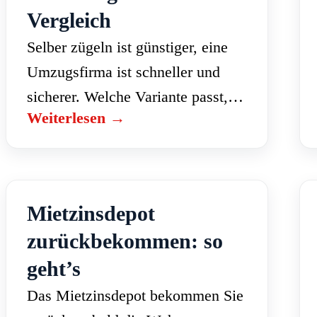
Vergleich
Selber zügeln ist günstiger, eine
Umzugsfirma ist schneller und
sicherer. Welche Variante passt,
Weiterlesen →
hängt von Ihrem Budget, Ihrer Zeit
und der Grösse des Umzugs ab.
Hier der ehrliche Vergleich,
inklusive…
Mietzinsdepot
zurückbekommen: so
geht’s
Das Mietzinsdepot bekommen Sie