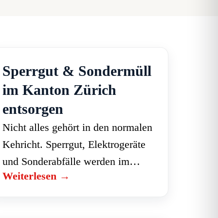
Sperrgut & Sondermüll
im Kanton Zürich
entsorgen
Nicht alles gehört in den normalen
Kehricht. Sperrgut, Elektrogeräte
und Sonderabfälle werden im
Weiterlesen →
Kanton Zürich getrennt entsorgt.
Hier ein Überblick, was wohin
gehört und was es kostet. Was ist