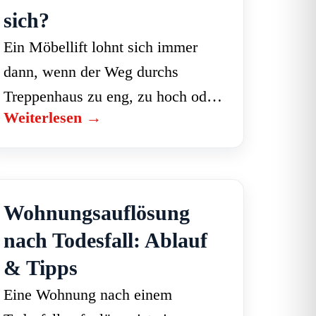
sich?
Ein Möbellift lohnt sich immer
dann, wenn der Weg durchs
Treppenhaus zu eng, zu hoch oder
Weiterlesen →
zu riskant ist. Statt schwere Möbel
über enge Treppen zu tragen,
gehen sie sicher…
Wohnungsauflösung
nach Todesfall: Ablauf
& Tipps
Eine Wohnung nach einem