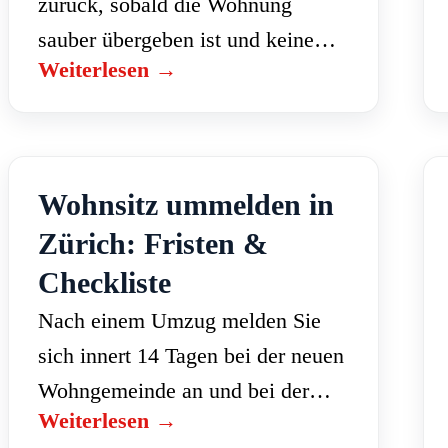
zurück, sobald die Wohnung
sauber übergeben ist und keine
Weiterlesen →
offenen Forderungen bestehen.
Liegt nichts vor, gibt die
Verwaltung das Sperrkonto frei. Es
gibt aber klare Regeln…
Wohnsitz ummelden in
Zürich: Fristen &
Checkliste
Nach einem Umzug melden Sie
sich innert 14 Tagen bei der neuen
Wohngemeinde an und bei der
Weiterlesen →
alten ab. Wer diese Frist verpasst,