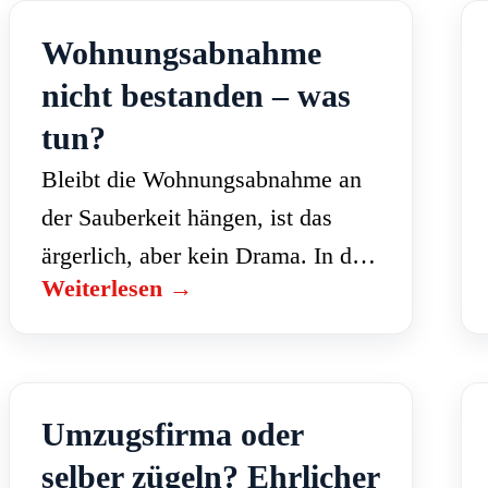
Wohnungsabnahme
nicht bestanden – was
tun?
Bleibt die Wohnungsabnahme an
der Sauberkeit hängen, ist das
ärgerlich, aber kein Drama. In der
Weiterlesen →
Regel können Sie nachbessern.
Wichtig ist, ruhig zu bleiben und
alles im Protokoll festzuhalten.
Was…
Umzugsfirma oder
selber zügeln? Ehrlicher