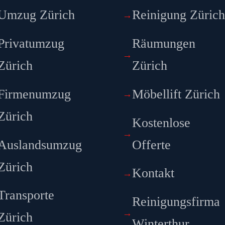
Umzug Zürich
Reinigung Züric
Privatumzug
Räumungen
Zürich
Zürich
Firmenumzug
Möbellift Zürich
Zürich
Kostenlose
Auslandsumzug
Offerte
Zürich
Kontakt
Transporte
Reinigungsfirma
Zürich
Winterthur