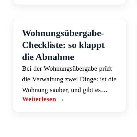
Entsorgung. Den genauen Preis
erhalten Sie als Festpreis nach
einer kostenlosen Besichtigung.
Wohnungsübergabe-
Was ist…
Checkliste: so klappt
die Abnahme
Bei der Wohnungsübergabe prüft
die Verwaltung zwei Dinge: ist die
Wohnung sauber, und gibt es
Weiterlesen →
Schäden über die normale
Abnützung hinaus. Wer vorbereitet
ist und sauber übergibt, bekommt
das Mietzinsdepot…