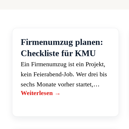
Firmenumzug planen:
Checkliste für KMU
Ein Firmenumzug ist ein Projekt,
kein Feierabend-Job. Wer drei bis
sechs Monate vorher startet,
Weiterlesen →
vermeidet einen
Betriebsunterbruch. Diese
Checkliste hilft KMU bei der
Planung. Phasen und Zeitplan