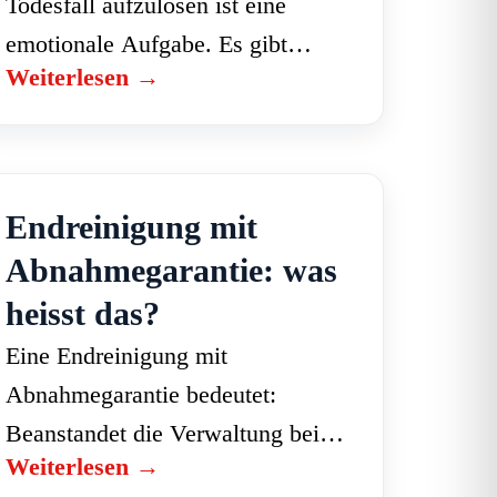
Todesfall aufzulösen ist eine
emotionale Aufgabe. Es gibt
Weiterlesen →
keinen Grund zur Eile bei den
Dingen, die warten können, aber
einige Schritte haben Fristen.
Diese Übersicht zeigt…
Endreinigung mit
Abnahmegarantie: was
heisst das?
Eine Endreinigung mit
Abnahmegarantie bedeutet:
Beanstandet die Verwaltung bei
Weiterlesen →
der Wohnungsabnahme die