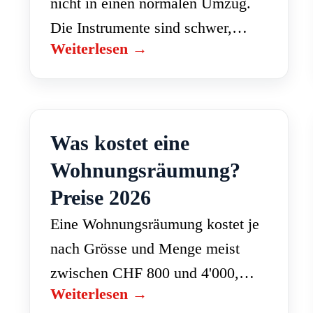
nicht in einen normalen Umzug.
Die Instrumente sind schwer,
Weiterlesen →
empfindlich und teuer. Ein
Klaviertransport in der Schweiz
kostet je nach Instrument und
Situation meist…
Was kostet eine
Wohnungsräumung?
Preise 2026
Eine Wohnungsräumung kostet je
nach Grösse und Menge meist
zwischen CHF 800 und 4'000,
Weiterlesen →
inklusive fachgerechter