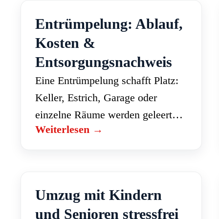
ZeitpunktAufgaben 6 Monate…
Entrümpelung: Ablauf,
Kosten &
Entsorgungsnachweis
Eine Entrümpelung schafft Platz:
Keller, Estrich, Garage oder
einzelne Räume werden geleert
Weiterlesen →
und der Inhalt fachgerecht
entsorgt. Je nach Menge kostet
das meist zwischen CHF 400 und
2'000. Wann ist…
Umzug mit Kindern
und Senioren stressfrei